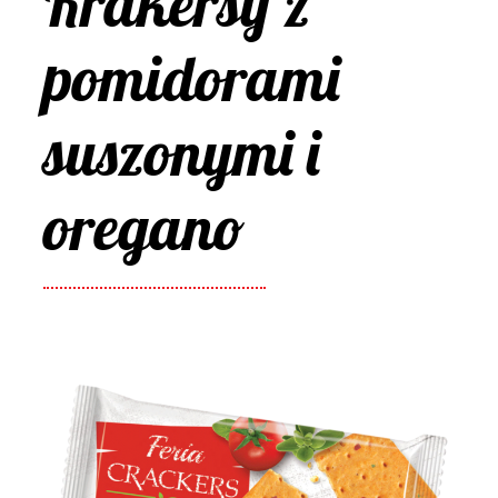
Krakersy z
pomidorami
suszonymi i
oregano