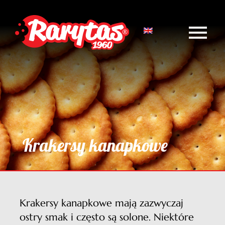
Przejdź
do
zawartości
Tog
Strona główna
Nav
O firmie
Aktualności
Krakersy kanapkowe
Produkty
Zdrowy Rarytas
Kontakt
Krakersy kanapkowe mają zazwyczaj
ostry smak i często są solone. Niektóre
English version