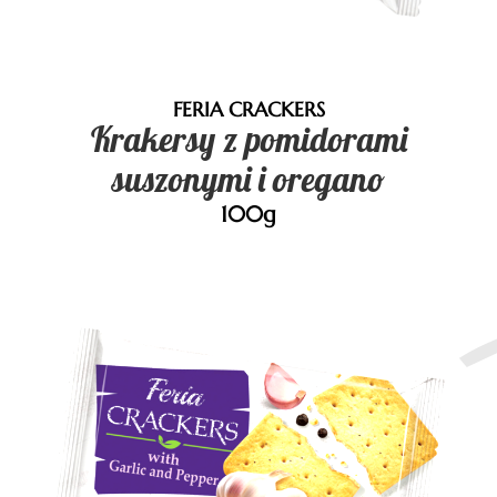
FERIA CRACKERS
Krakersy z pomidorami
suszonymi i oregano
100g